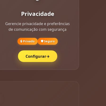
Privacidade
Gerencie privacidade e preferências
de comunicação com segurança
🔒 Privado
🛡️ Seguro
Configurar
→