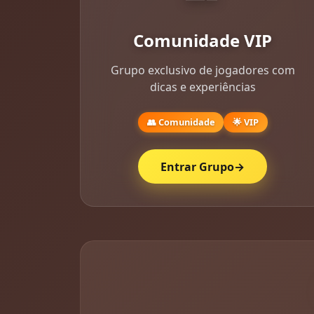
Comunidade VIP
Grupo exclusivo de jogadores com
dicas e experiências
👥 Comunidade
🌟 VIP
Entrar Grupo
→