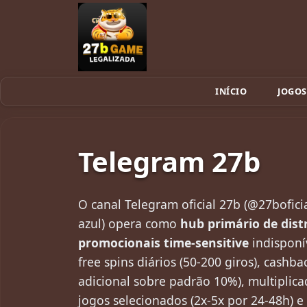
INÍCIO
JOGOS
Telegram 27b
O canal Telegram oficial 27b (@27bofici
azul) opera como
hub primário de dist
promocionais time-sensitive
indisponív
free spins diários (50-200 giros), cashb
adicional sobre padrão 10%), multiplic
jogos selecionados (2x-5x por 24-48h) e