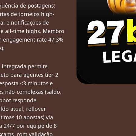
equência de postagens:
rtas de torneios high-
al e notificações de
de all-time highs. Membro
 engagement rate 47,3%
).
 integrada permite
to para agentes tier-2
resposta <3 minutos e
es não-complexas (saldo,
7bbot responde
do atual, rollover
timas 10 apostas) via
 24/7 por equipe de 8
scams, com validação