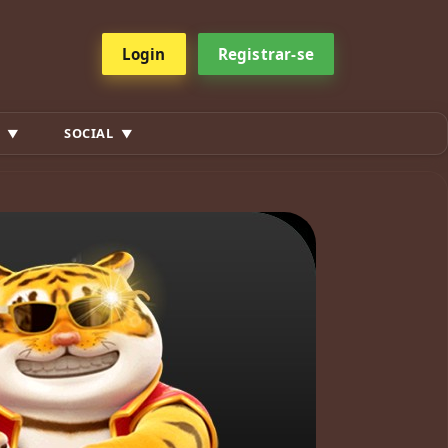
Login
Registrar-se
SOCIAL