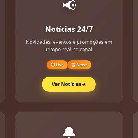
📢
Notícias 24/7
Novidades, eventos e promoções em
tempo real no canal
⏱️ Live
📰 News
Ver Notícias
→
🔔