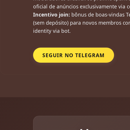
oficial de anúncios exclusivamente via c
Incentivo join:
bônus de boas-vindas Te
(sem depósito) para novos membros com
identity via bot.
SEGUIR NO TELEGRAM