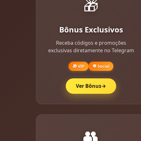
🎁
Bônus Exclusivos
Receba códigos e promoções
exclusivas diretamente no Telegram
🎁 VIP
💬 Social
Ver Bônus
→
👥