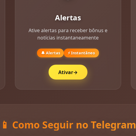
Alertas
Ative alertas para receber bônus e
notícias instantaneamente
🔔 Alertas
⚡ Instantâneo
Ativar
→
📱 Como Seguir no Telegram