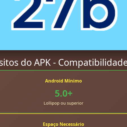
sitos do APK - Compatibilidad
Android Mínimo
5.0+
Lollipop ou superior
Espaço Necessário