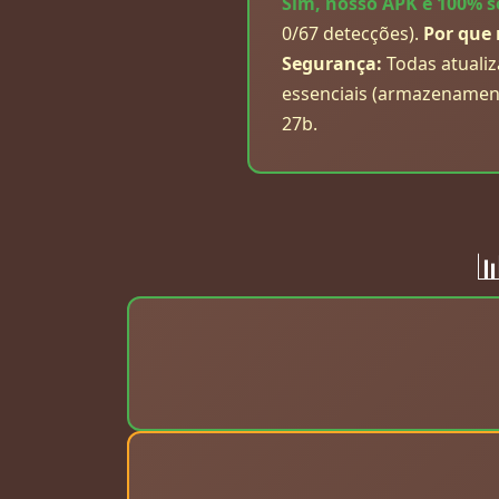
Sim, nosso APK é 100% s
0/67 detecções).
Por que 
Segurança:
Todas atualiz
essenciais (armazenamento,
27b.
