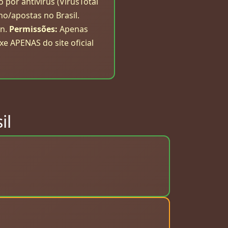
o por antivírus (VirusTotal
o/apostas no Brasil.
on.
Permissões:
Apenas
xe APENAS do site oficial
il