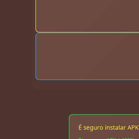
É seguro instalar APK